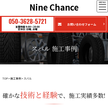
MENU
Nine Chance
togg
navi
050-3628-5721
お問い合わせフォーム
営業時間 9:00〜20:00
定休日：日曜、水曜
スバル 施工事例
TOP
>
施工事例
>
スバル
技術と経験
確かな
で、施工実績多数!