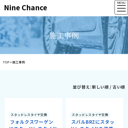
MENU
Nine Chance
togg
navi
施工事例
TOP
>
施工事例
並び替え：
新しい順
/
古い順
スタッドレスタイヤ交換
スタッドレスタイヤ交換
フォルクスワーゲン
スバルBRZにスタッ